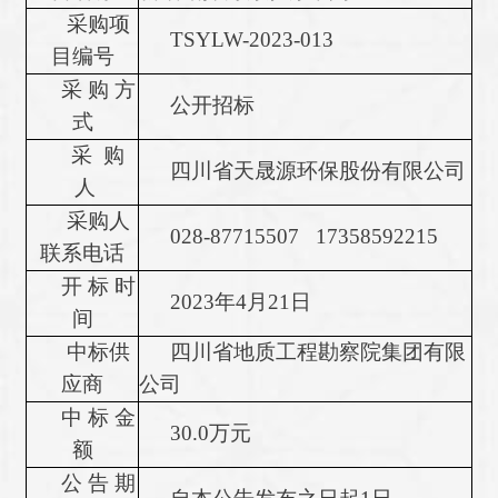
采购项
TSYLW-2023-013
目编号
采
购
方
公开招标
式
采
购
四川省天晟源环保股份有限公司
人
采购人
028-87715507
17358592215
联系电话
开
标
时
2023
年
4
月
21
日
间
中标供
四川省地质工程勘察院集团有限
应商
公司
中
标
金
30.0
万元
额
公
告
期